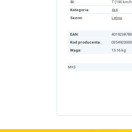
SI:
T (190 km/h
Kategoria:
4x4
Sezon:
Letnia
EAN:
4019238780
Kod producenta:
0354920000
Waga:
15.16 kg
M+S