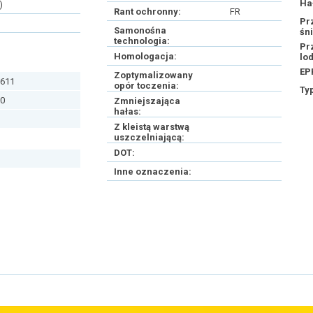
Ha
)
Rant ochronny:
FR
Pr
Samonośna
śn
technologia:
Pr
Homologacja:
lo
EP
Zoptymalizowany
611
opór toczenia:
Ty
0
Zmniejszająca
hałas:
Z kleistą warstwą
uszczelniającą:
DOT:
Inne oznaczenia: