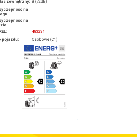
łas zewnętrzny:
B (72dB)
zyczepność na
iegu:
zyczepność na
dzie:
REL:
483231
p pojazdu:
Osobowe (C1)