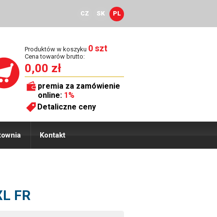
CZ
SK
PL
0 szt
Produktów w koszyku
Cena towarów brutto:
0,00 zł
premia za zamówienie
online:
1%
Detaliczne ceny
townia
Kontakt
XL FR