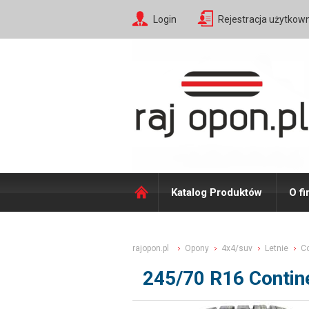
Login
Rejestracja użytkow
Katalog Produktów
O fi
rajopon.pl
Opony
4x4/suv
Letnie
Co
245/70 R16 Contin