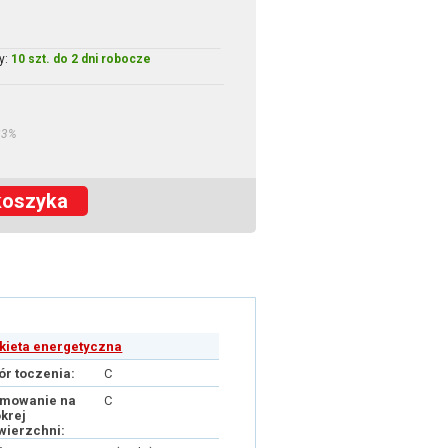
y:
10 szt. do 2 dni robocze
23%
koszyka
ykieta energetyczna
ór toczenia:
C
mowanie na
C
krej
wierzchni: