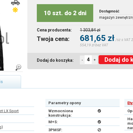
Dostępność
:
10 szt. do 2 dni
magazyn zewnętrzn
Cena producenta:
1 303,84 zł
681,65 zł
Twoja cena:
/sz s VAT 
554,19 zł bez VAT
Dodaj do 
-
+
Dodaj do koszyka:
is
Parametry opony
Et
ct LX Sport
Wzmocniona
Op
konstrukcja:
Ha
M+S:
mo
g)
na
3PMSF: