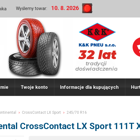
10. 8. 2026
Wyślemy towar:
nika
rmie
Twoje konto
Informacje dla kupujących
Hur
ntinental
CrossContact LX Sport
245/70 R16
ental CrossContact LX Sport 111T 