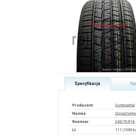
Specyfikacja
Op
Producent:
Continental
Nazwa:
CrossConta
Rozmiar:
245/70 R16
LI:
111 (1090 k