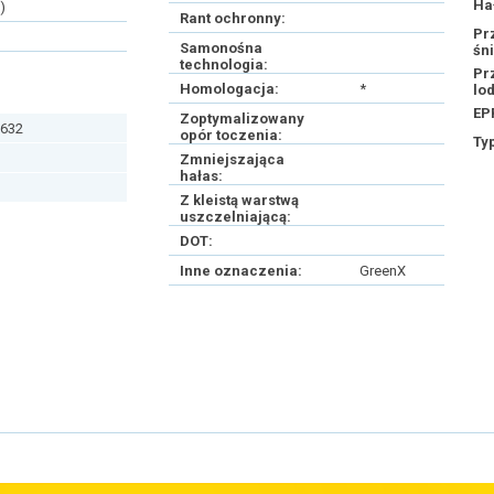
Ha
)
Rant ochronny:
Pr
Samonośna
śn
technologia:
Pr
Homologacja:
*
lo
EP
Zoptymalizowany
632
opór toczenia:
Ty
Zmniejszająca
hałas:
Z kleistą warstwą
uszczelniającą:
DOT:
Inne oznaczenia:
GreenX