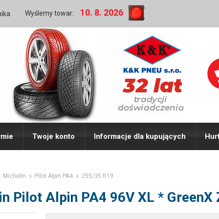
10. 8. 2026
Wyślemy towar:
nika
rmie
Twoje konto
Informacje dla kupujących
Hur
Michelin
Pilot Alpin PA4
255/35 R19
in Pilot Alpin PA4 96V XL * GreenX