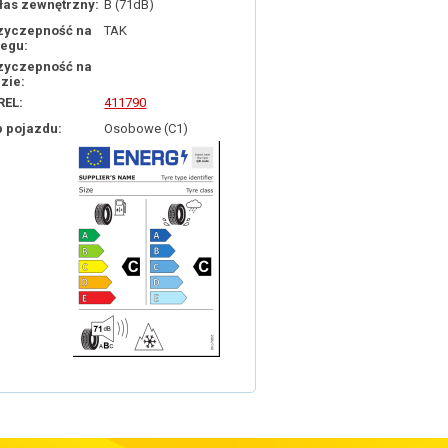
łas zewnętrzny:
B (71dB)
zyczepność na
TAK
iegu:
zyczepność na
dzie:
REL:
411790
p pojazdu:
Osobowe (C1)