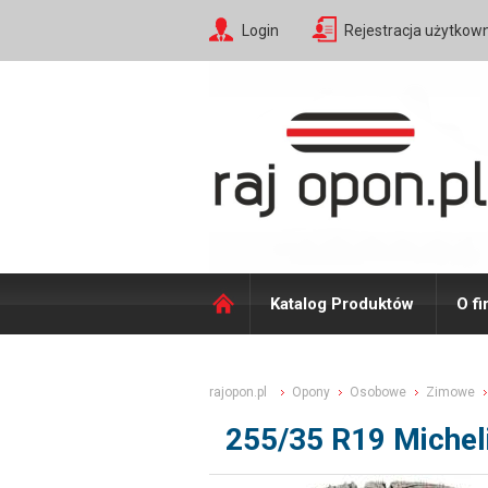
Login
Rejestracja użytkow
Katalog Produktów
O fi
rajopon.pl
Opony
Osobowe
Zimowe
255/35 R19 Michel