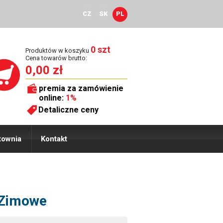
CZ
SK
PL
0 szt
Produktów w koszyku
Cena towarów brutto:
0,00 zł
premia za zamówienie
online:
1%
Detaliczne ceny
townia
Kontakt
 Zimowe