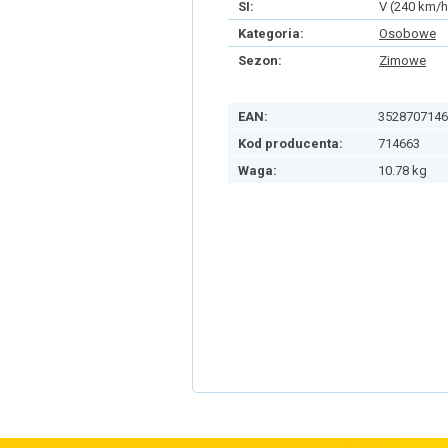
SI:
V (240 km/h
Kategoria:
Osobowe
Sezon:
Zimowe
EAN:
3528707146
Kod producenta:
714663
Waga:
10.78 kg