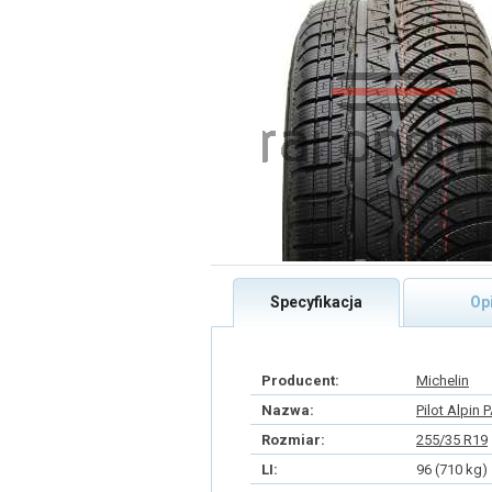
Specyfikacja
Op
Producent:
Michelin
Nazwa:
Pilot Alpin 
Rozmiar:
255/35 R19
LI:
96 (710 kg)