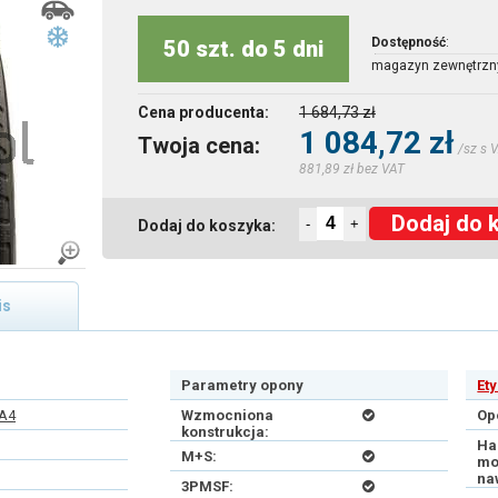
Dostępność
:
50 szt. do 5 dni
magazyn zewnętrzn
Cena producenta:
1 684,73 zł
1 084,72 zł
Twoja cena:
/sz s 
881,89 zł bez VAT
Dodaj do 
-
+
Dodaj do koszyka:
is
Parametry opony
Et
PA4
Wzmocniona
Op
konstrukcja:
Ha
M+S:
mo
na
3PMSF: