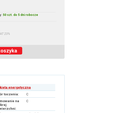
y:
50 szt. do 5 dni robocze
VAT 23%
koszyka
ykieta energetyczna
ór toczenia:
C
mowanie na
C
krej
wierzchni: