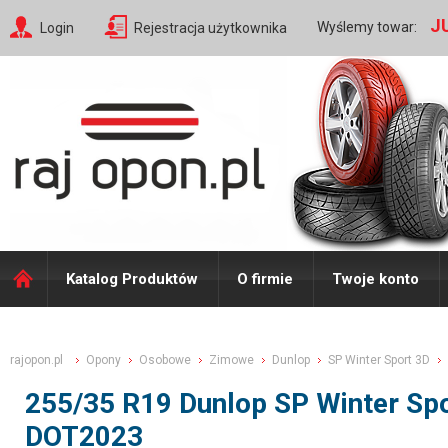
J
Wyślemy towar:
Login
Rejestracja użytkownika
Katalog Produktów
O firmie
Twoje konto
rajopon.pl
Opony
Osobowe
Zimowe
Dunlop
SP Winter Sport 3D
255/35 R19 Dunlop SP Winter S
DOT2023