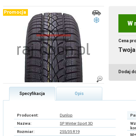
W 
Cena pr
Twoja
Dodaj d
Specyfikacja
Opis
Producent:
Dunlop
Pa
Nazwa:
SP Winter Sport 3D
Wz
ko
Rozmiar:
255/35 R19
M+