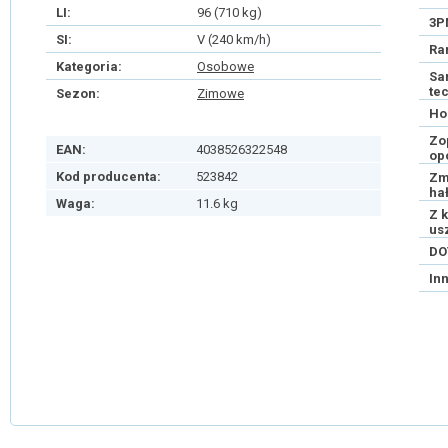
LI:
96 (710 kg)
3P
SI:
V (240 km/h)
Ra
Kategoria:
Osobowe
Sa
te
Sezon:
Zimowe
Ho
Zo
EAN:
4038526322548
op
Kod producenta:
523842
Zm
ha
Waga:
11.6 kg
Z 
us
DO
In