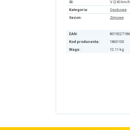
SI:
V (240 km/h
Kategoria:
Osobowe
Sezon:
Zimowe
EAN:
8019227186
Kod producenta:
1863100
Waga:
12.11 kg