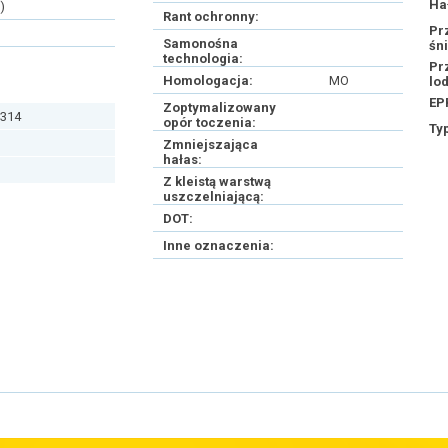
Ha
)
Rant ochronny:
Pr
Samonośna
śn
technologia:
Pr
Homologacja:
MO
lo
EP
Zoptymalizowany
314
opór toczenia:
Ty
Zmniejszająca
hałas:
Z kleistą warstwą
uszczelniającą:
DOT:
Inne oznaczenia: