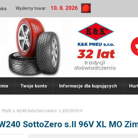
10. 8. 2026
Wyślemy towar:
nika
rmie
Twoje konto
Informacje dla kupujących
Hur
Pirelli
W240 SottoZero serie II
255/35 R19
i W240 SottoZero s.II 96V XL MO Z