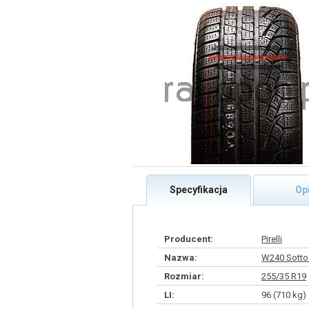
Specyfikacja
Op
Producent:
Pirelli
Nazwa:
W240 SottoZ
Rozmiar:
255/35 R19
LI:
96 (710 kg)