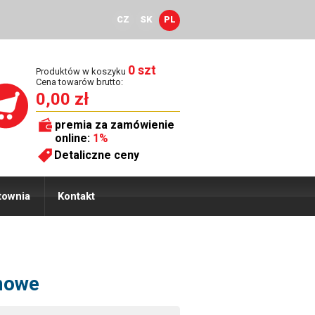
CZ
SK
PL
0 szt
Produktów w koszyku
Cena towarów brutto:
0,00 zł
premia za zamówienie
online:
1%
Detaliczne ceny
townia
Kontakt
imowe