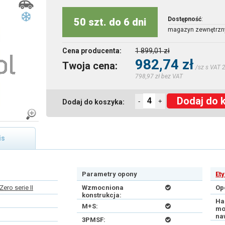
Dostępność
:
50 szt. do 6 dni
magazyn zewnętrzn
Cena producenta:
1 899,01 zł
982,74 zł
Twoja cena:
/sz s VAT 
798,97 zł bez VAT
Dodaj do 
-
+
Dodaj do koszyka:
is
Parametry opony
Et
ero serie II
Wzmocniona
Op
konstrukcja:
Ha
M+S:
mo
na
3PMSF: