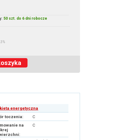
y:
50 szt. do 6 dni robocze
23%
koszyka
ykieta energetyczna
ór toczenia:
C
mowanie na
C
krej
wierzchni: