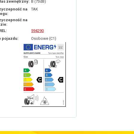
łas zewnętrzny:
B (73dB)
zyczepność na
TAK
iegu:
zyczepność na
dzie:
REL:
594290
p pojazdu:
Osobowe (C1)