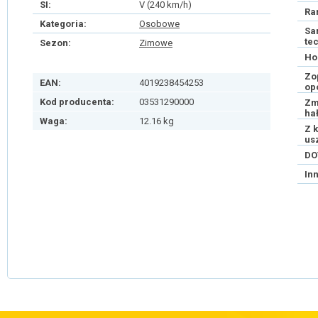
SI:
V (240 km/h)
Ra
Kategoria:
Osobowe
Sa
te
Sezon:
Zimowe
Ho
Zo
EAN:
4019238454253
op
Kod producenta:
03531290000
Zm
ha
Waga:
12.16 kg
Z 
us
DO
In