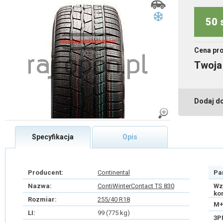
50 
Cena pr
Twoja
Dodaj d
Specyfikacja
Opis
Producent:
Continental
Pa
Nazwa:
ContiWinterContact TS 830
Wz
ko
Rozmiar:
255/40 R18
M+
LI:
99 (775 kg)
3P