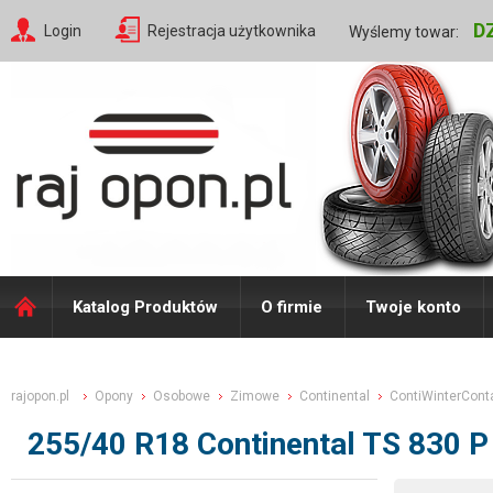
D
Login
Rejestracja użytkownika
Wyślemy towar:
Katalog Produktów
O firmie
Twoje konto
rajopon.pl
Opony
Osobowe
Zimowe
Continental
ContiWinterCont
255/40 R18 Continental TS 830 