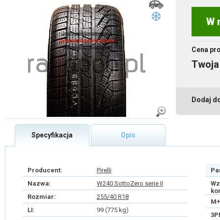
W 
Cena pr
Twoja
Dodaj d
Specyfikacja
Opis
Producent:
Pirelli
Pa
Nazwa:
W240 SottoZero serie II
Wz
ko
Rozmiar:
255/40 R18
M+
LI:
99 (775 kg)
3P