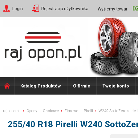
D
Login
Rejestracja użytkownika
Wyślemy towar:
Katalog Produktów
O firmie
Twoje konto
rajopon.pl
Opony
Osobowe
Zimowe
Pirelli
W240 SottoZero serie I
255/40 R18 Pirelli W240 SottoZ