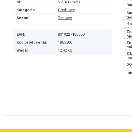
SI:
V (240 km/h)
Ra
Kategoria:
Osobowe
Sa
te
Sezon:
Zimowe
Ho
Zo
EAN:
8019227186550
op
Kod producenta:
1865500
Zm
ha
Waga:
12.42 kg
Z 
us
DO
In