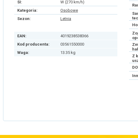
SI:
W (270 km/h)
Ra
Kategoria:
Osobowe
Sa
te
Sezon:
Letnia
Ho
Zo
EAN:
4019238538366
op
Kod producenta:
03561550000
Zm
ha
Waga:
13.35 kg
Z 
us
DO
In