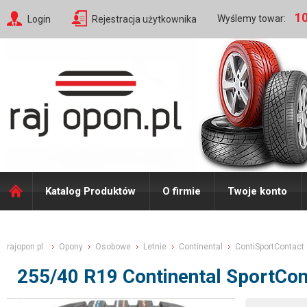
10
Wyślemy towar:
Login
Rejestracja użytkownika
Katalog Produktów
O firmie
Twoje konto
rajopon.pl
Opony
Osobowe
Letnie
Continental
ContiSportContact
255/40 R19 Continental SportCon