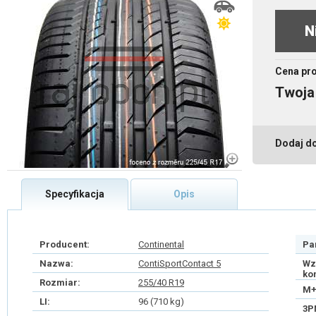
N
Cena pr
Twoja
Dodaj d
Specyfikacja
Opis
Producent:
Continental
Pa
Nazwa:
ContiSportContact 5
Wz
ko
Rozmiar:
255/40 R19
M+
LI:
96 (710 kg)
3P