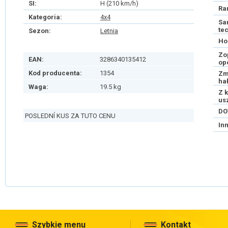
SI:
H (210 km/h)
Ra
Kategoria:
4x4
Sa
te
Sezon:
Letnia
Ho
Zo
EAN:
3286340135412
op
Kod producenta:
1354
Zm
ha
Waga:
19.5 kg
Z 
us
DO
POSLEDNÍ KUS ZA TUTO CENU
In
Szybkie menu
Kontakt