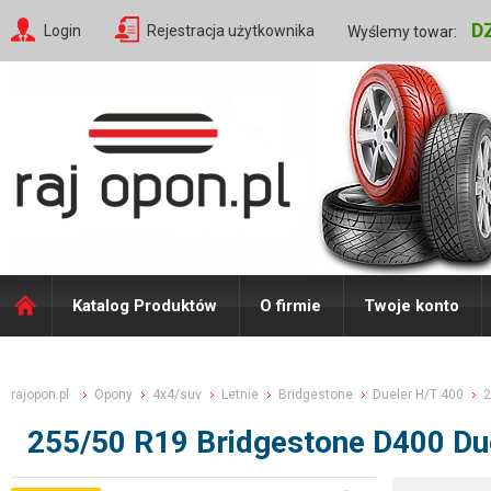
D
Login
Rejestracja użytkownika
Wyślemy towar:
Katalog Produktów
O firmie
Twoje konto
rajopon.pl
Opony
4x4/suv
Letnie
Bridgestone
Dueler H/T 400
2
255/50 R19 Bridgestone D400 D