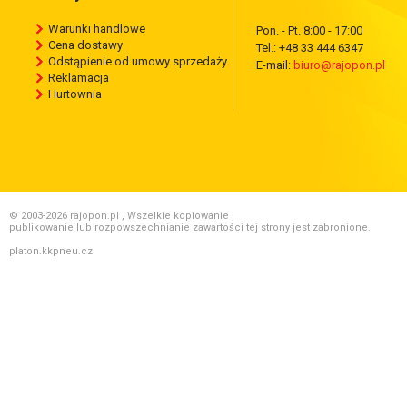
Warunki handlowe
Pon. - Pt. 8:00 - 17:00
Cena dostawy
Tel.: +48 33 444 6347
Odstąpienie od umowy sprzedaży
E-mail:
biuro@rajopon.pl
Reklamacja
Hurtownia
© 2003-2026 rajopon.pl , Wszelkie kopiowanie ,
publikowanie lub rozpowszechnianie zawartości tej strony jest zabronione.
platon.kkpneu.cz