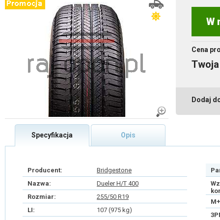
W 
Cena pr
Twoja
Dodaj d
Specyfikacja
Opis
Producent:
Bridgestone
Pa
Nazwa:
Dueler H/T 400
Wz
ko
Rozmiar:
255/50 R19
M+
LI:
107 (975 kg)
3P