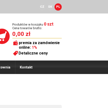
CZ
SK
PL
0 szt
Produktów w koszyku
Cena towarów brutto:
0,00 zł
premia za zamówienie
online:
1%
Detaliczne ceny
townia
Kontakt