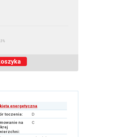
23%
koszyka
ykieta energetyczna
ór toczenia:
D
mowanie na
C
krej
wierzchni: