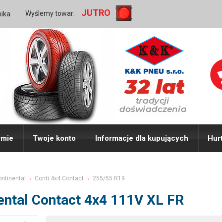
JUTRO
Wyślemy towar:
nika
rmie
Twoje konto
Informacje dla kupujących
Hur
ntinental
Conti 4x4 Contact
255/55 R19
ental Contact 4x4 111V XL FR