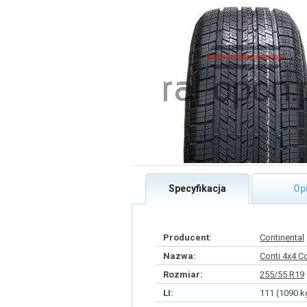
Specyfikacja
Op
Producent:
Continental
Nazwa:
Conti 4x4 C
Rozmiar:
255/55 R19
LI:
111 (1090 k