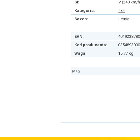
SI:
V (240 km/h
Kategoria:
4x4
Sezon:
Letnia
EAN:
4019238780
Kod producenta:
0354893000
Waga:
15.77 kg
M+S