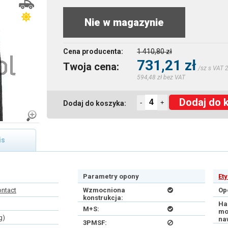
Nie w magazynie
Cena producenta:
1 410,80 zł
731,21 zł
Twoja cena:
/sz s VAT 
594,48 zł bez VAT
Dodaj do 
-
+
Dodaj do koszyka:
is
Parametry opony
Et
ontact
Wzmocniona
Op
konstrukcja:
Ha
M+S:
mo
g)
na
3PMSF: