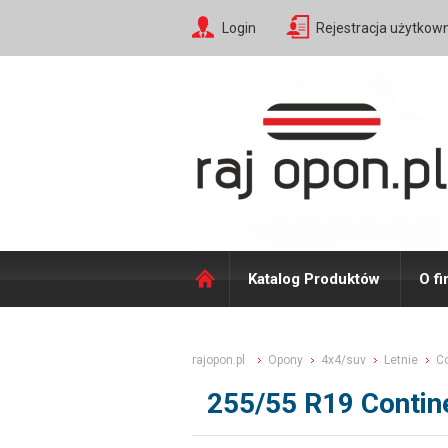
Login
Rejestracja użytkow
Katalog Produktów
O fi
rajopon.pl
Opony
4x4/suv
Letnie
Co
255/55 R19 Contin