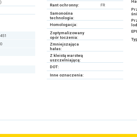
Ha
)
Rant ochronny:
FR
Pr
Samonośna
śn
technologia:
Pr
Homologacja:
lo
EP
Zoptymalizowany
451
opór toczenia:
Ty
0
Zmniejszająca
hałas:
Z kleistą warstwą
uszczelniającą:
DOT:
Inne oznaczenia: