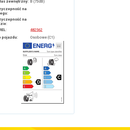
łas zewnętrzny:
B (73dB)
zyczepność na
iegu:
zyczepność na
dzie:
REL:
482562
p pojazdu:
Osobowe (C1)