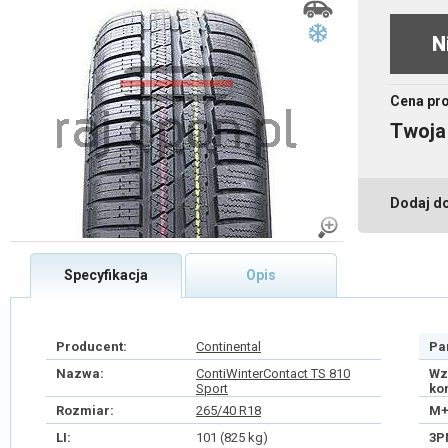
N
Cena pr
Twoja
Dodaj d
Specyfikacja
Opis
Producent:
Continental
Pa
Nazwa:
ContiWinterContact TS 810
Wz
Sport
ko
Rozmiar:
265/40 R18
M+
LI:
101 (825 kg)
3P