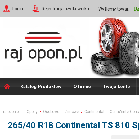
D
Login
Rejestracja użytkownika
Wyślemy towar:
Katalog Produktów
O firmie
Twoje konto
rajopon.pl
Opony
Osobowe
Zimowe
Continental
ContiWinterConta
265/40 R18 Continental TS 810 