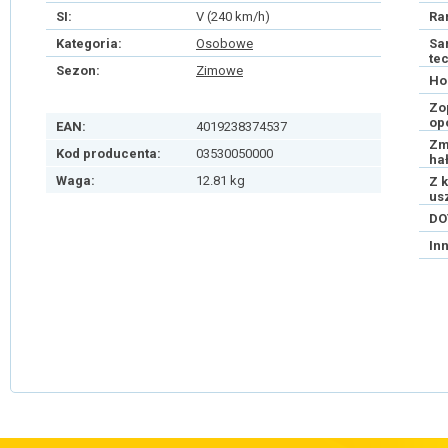
SI:
V (240 km/h)
Ra
Kategoria:
Osobowe
Sa
te
Sezon:
Zimowe
Ho
Zo
op
EAN:
4019238374537
Zm
Kod producenta:
03530050000
ha
Waga:
12.81 kg
Z 
us
DO
In