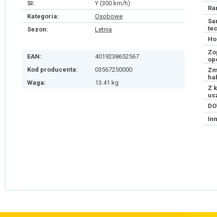
SI:
Y (300 km/h)
Ra
Kategoria:
Osobowe
Sa
te
Sezon:
Letnia
Ho
Zo
EAN:
4019238652567
op
Kod producenta:
03567250000
Zm
ha
Waga:
13.41 kg
Z 
us
DO
In