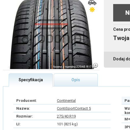
N
Cena pr
Twoja
Dodaj d
Specyfikacja
Opis
Producent:
Continental
Pa
Nazwa:
ContiSportContact 5
Wz
ko
Rozmiar:
275/40 R19
M+
LI:
101 (825 kg)
3P