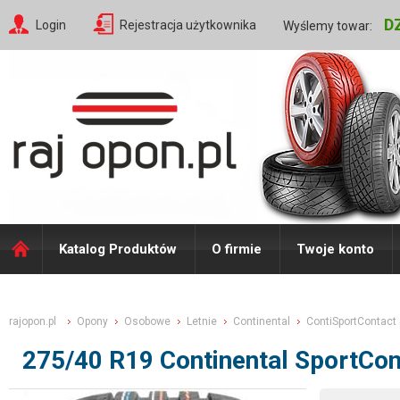
D
Login
Rejestracja użytkownika
Wyślemy towar:
Katalog Produktów
O firmie
Twoje konto
rajopon.pl
Opony
Osobowe
Letnie
Continental
ContiSportContact
275/40 R19 Continental SportCo