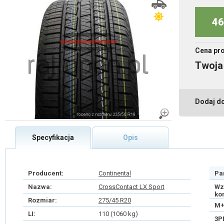
46
Cena pr
Twoja
Dodaj d
Specyfikacja
Opis
Producent:
Continental
Pa
Nazwa:
CrossContact LX Sport
Wz
ko
Rozmiar:
275/45 R20
M+
LI:
110 (1060 kg)
3P