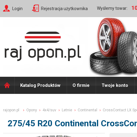
10
Wyślemy towar:
Login
Rejestracja użytkownika
Katalog Produktów
O firmie
Twoje konto
rajopon.pl
Opony
4x4/suv
Letnie
Continental
CrossContact LX Sp
275/45 R20 Continental CrossCo