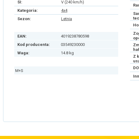
SI:
V (240 km/h)
Ra
Kategoria:
4x4
Sa
te
Sezon:
Letnia
Ho
Zo
EAN:
4019238780598
op
Kod producenta:
03549230000
Zm
ha
Waga:
14.8 kg
Z 
us
DO
M+S
In