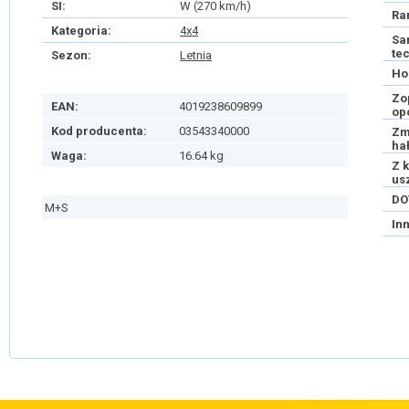
SI:
W (270 km/h)
Ra
Kategoria:
4x4
Sa
te
Sezon:
Letnia
Ho
Zo
EAN:
4019238609899
op
Kod producenta:
03543340000
Zm
ha
Waga:
16.64 kg
Z 
us
DO
M+S
In