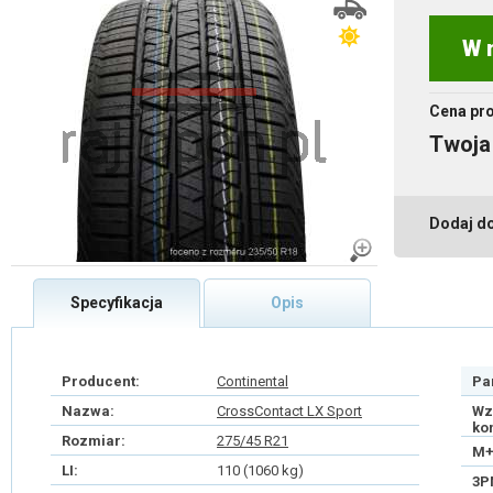
W 
Cena pr
Twoja
Dodaj d
Specyfikacja
Opis
Producent:
Continental
Pa
Nazwa:
CrossContact LX Sport
Wz
ko
Rozmiar:
275/45 R21
M+
LI:
110 (1060 kg)
3P