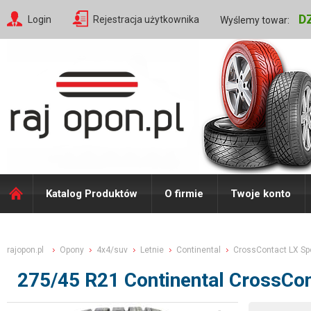
D
Login
Rejestracja użytkownika
Wyślemy towar:
Katalog Produktów
O firmie
Twoje konto
rajopon.pl
Opony
4x4/suv
Letnie
Continental
CrossContact LX Sp
275/45 R21 Continental CrossCo