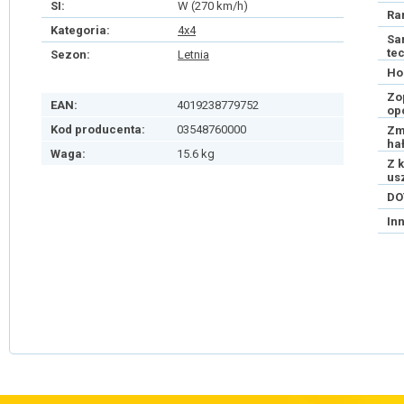
SI:
W (270 km/h)
Ra
Kategoria:
4x4
Sa
te
Sezon:
Letnia
Ho
Zo
EAN:
4019238779752
op
Kod producenta:
03548760000
Zm
ha
Waga:
15.6 kg
Z 
us
DO
In