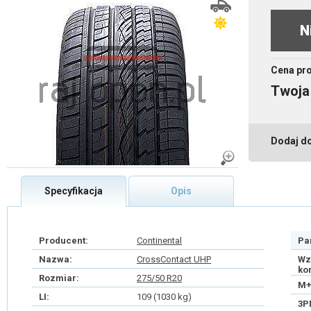
N
Cena pr
Twoja
Dodaj d
Specyfikacja
Opis
Producent:
Continental
Pa
Nazwa:
CrossContact UHP
Wz
ko
Rozmiar:
275/50 R20
M+
LI:
109 (1030 kg)
3P