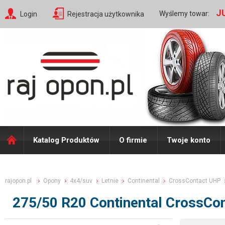
J
Wyślemy towar:
Login
Rejestracja użytkownika
Katalog Produktów
O firmie
Twoje konto
rajopon.pl
Opony
4x4/suv
Letnie
Continental
CrossContact UHP
275/50 R20 Continental CrossC