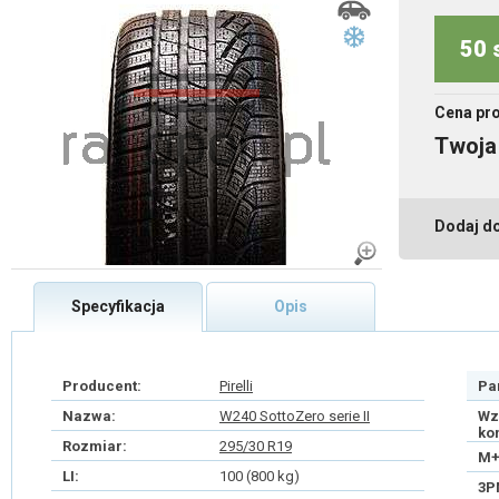
50 
Cena pr
Twoja
Dodaj d
Specyfikacja
Opis
Producent:
Pirelli
Pa
Nazwa:
W240 SottoZero serie II
Wz
ko
Rozmiar:
295/30 R19
M+
LI:
100 (800 kg)
3P