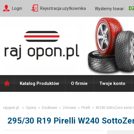
D
Login
Rejestracja użytkownika
Wyślemy towar:
Katalog Produktów
O firmie
Twoje konto
rajopon.pl
Opony
Osobowe
Zimowe
Pirelli
W240 SottoZero serie I
295/30 R19 Pirelli W240 SottoZe