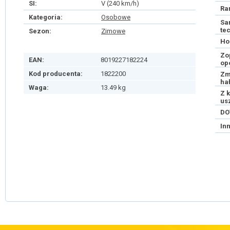
SI:
V (240 km/h)
Ra
Kategoria:
Osobowe
Sa
te
Sezon:
Zimowe
Ho
Zo
EAN:
8019227182224
op
Kod producenta:
1822200
Zm
ha
Waga:
13.49 kg
Z 
us
DO
In