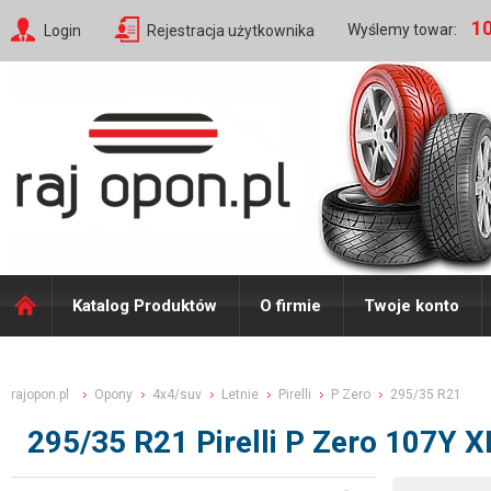
10
Wyślemy towar:
Login
Rejestracja użytkownika
Katalog Produktów
O firmie
Twoje konto
rajopon.pl
Opony
4x4/suv
Letnie
Pirelli
P Zero
295/35 R21
295/35 R21 Pirelli P Zero 107Y 