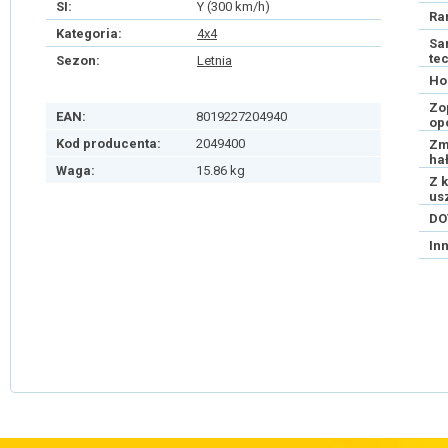
SI:
Y (300 km/h)
Ra
Kategoria:
4x4
Sa
te
Sezon:
Letnia
Ho
Zo
EAN:
8019227204940
op
Kod producenta:
2049400
Zm
ha
Waga:
15.86 kg
Z 
us
DO
In