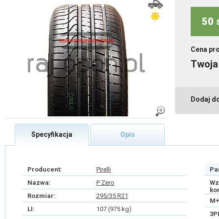
50 
Cena pr
Twoja
Dodaj d
Specyfikacja
Opis
Producent:
Pirelli
Pa
Nazwa:
P Zero
Wz
ko
Rozmiar:
295/35 R21
M+
LI:
107 (975 kg)
3P