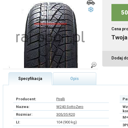
50
Cena pr
Twoja
Dodaj d
Specyfikacja
Opis
Producent:
Pirelli
Pa
Nazwa:
W240 SottoZero
Wz
ko
Rozmiar:
305/35 R20
M+
LI:
104 (900 kg)
3P