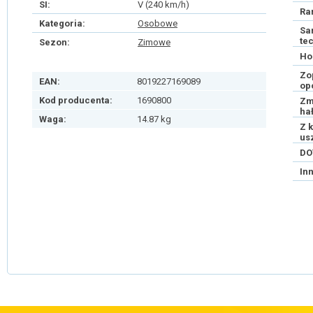
SI:
V (240 km/h)
Ra
Kategoria:
Osobowe
Sa
te
Sezon:
Zimowe
Ho
Zo
EAN:
8019227169089
op
Kod producenta:
1690800
Zm
ha
Waga:
14.87 kg
Z 
us
DO
In