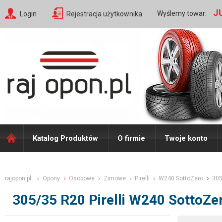
J
Wyślemy towar:
Login
Rejestracja użytkownika
Katalog Produktów
O firmie
Twoje konto
rajopon.pl
Opony
Osobowe
Zimowe
Pirelli
W240 SottoZero
305
305/35 R20 Pirelli W240 SottoZ