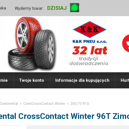
DZISIAJ
nika
Wyślemy towar:
rmie
Twoje konto
Informacje dla kupujących
Hur
Continental
ContiCrossContact Winter
205/70 R15
ental CrossContact Winter 96T Zi