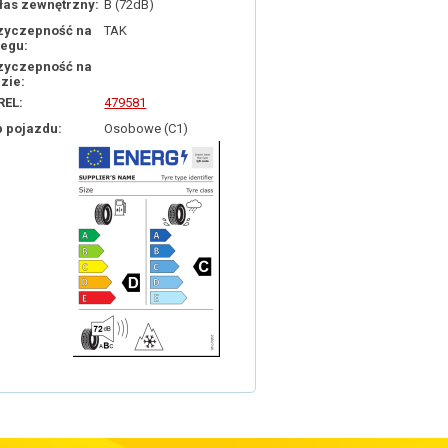
łas zewnętrzny:
B (72dB)
zyczepność na
TAK
iegu:
zyczepność na
dzie:
REL:
479581
p pojazdu:
Osobowe (C1)