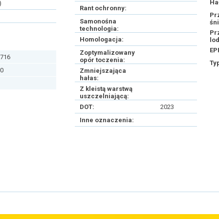
Ha
)
Rant ochronny:
Pr
Samonośna
śn
technologia:
Pr
Homologacja:
lo
EP
Zoptymalizowany
716
opór toczenia:
Ty
0
Zmniejszająca
hałas:
Z kleistą warstwą
uszczelniającą:
DOT:
2023
Inne oznaczenia: