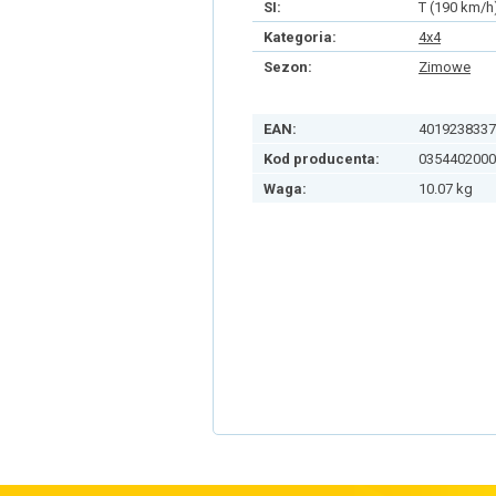
SI:
T (190 km/h
Kategoria:
4x4
Sezon:
Zimowe
EAN:
4019238337
Kod producenta:
0354402000
Waga:
10.07 kg