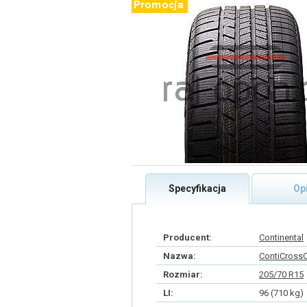
Specyfikacja
Op
Producent:
Continental
Nazwa:
ContiCrossC
Rozmiar:
205/70 R15
LI:
96 (710 kg)