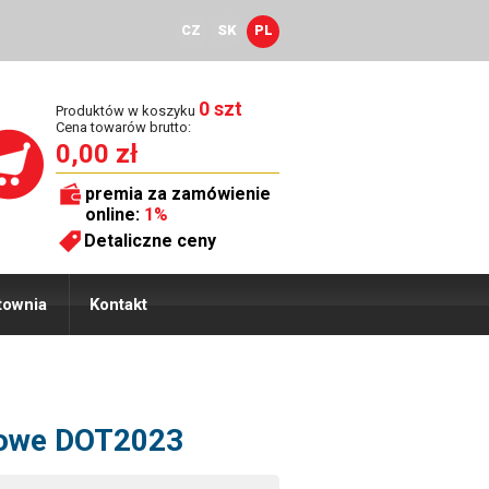
CZ
SK
PL
0 szt
Produktów w koszyku
Cena towarów brutto:
0,00 zł
premia za zamówienie
online:
1%
Detaliczne ceny
townia
Kontakt
mowe DOT2023