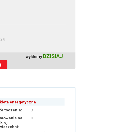
23%
DZISIAJ
wyślemy
a
ykieta energetyczna
ór toczenia:
D
mowanie na
C
krej
wierzchni: