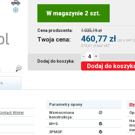
W magazynie 2 szt.
Cena producenta:
1 035,19 zł
460,77 zł
Twoja cena:
/sz s VAT 
374,61 zł bez VAT
-
+
Dodaj do koszyka:
Dodaj do koszyk
is
Parametry opony
Et
ontact Winter
Wzmocniona
Op
konstrukcja:
Ha
M+S:
mo
na
3PMSF: