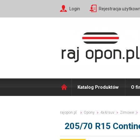
Login
Rejestracja użytkow
Katalog Produktów
O fi
rajopon.pl
Opony
4x4/suv
Zimowe
205/70 R15 Contin