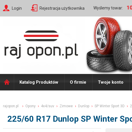
10
Wyślemy towar:
Login
Rejestracja użytkownika
Katalog Produktów
O firmie
Twoje konto
rajopon.pl
Opony
4x4/suv
Zimowe
Dunlop
SP Winter Sport 3D
2
225/60 R17 Dunlop SP Winter Sp