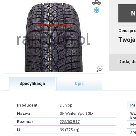
N
Cena pr
Twoja
Dodaj d
Specyfikacja
Opis
Producent:
Dunlop
Pa
Nazwa:
SP Winter Sport 3D
Wz
ko
Rozmiar:
225/60 R17
M+
LI:
99 (775 kg)
3P