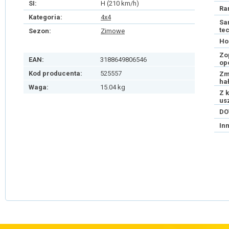
SI:
H (210 km/h)
Ra
Kategoria:
4x4
Sa
te
Sezon:
Zimowe
Ho
Zo
EAN:
3188649806546
op
Kod producenta:
525557
Zm
ha
Waga:
15.04 kg
Z 
us
DO
In