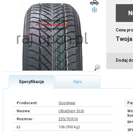
N
Cena pr
Twoja
Dodaj d
Specyfikacja
Opis
Producent:
Goodyear
Pa
Nazwa:
UltraGrip+ SUV
Wz
ko
Rozmiar:
235/70 R16
M+
LI:
106 (950 kg)
3P