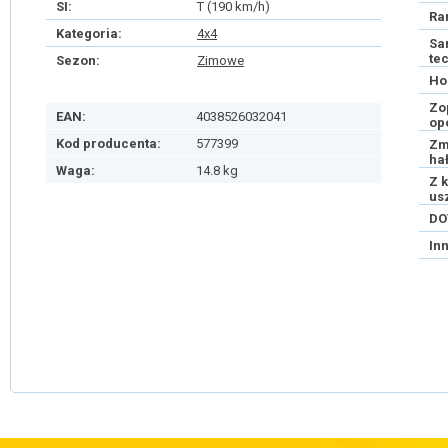
SI:
T (190 km/h)
Ra
Kategoria:
4x4
Sa
te
Sezon:
Zimowe
Ho
Zo
EAN:
4038526032041
op
Kod producenta:
577399
Zm
ha
Waga:
14.8 kg
Z 
us
DO
In