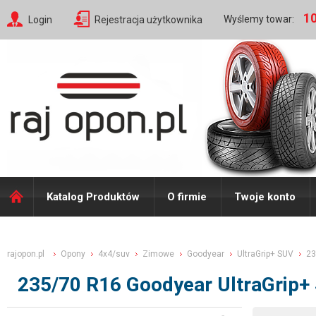
10
Wyślemy towar:
Login
Rejestracja użytkownika
Katalog Produktów
O firmie
Twoje konto
rajopon.pl
Opony
4x4/suv
Zimowe
Goodyear
UltraGrip+ SUV
23
235/70 R16 Goodyear UltraGrip