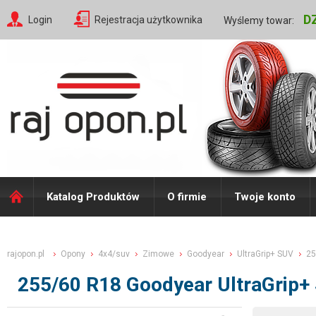
D
Login
Rejestracja użytkownika
Wyślemy towar:
Katalog Produktów
O firmie
Twoje konto
rajopon.pl
Opony
4x4/suv
Zimowe
Goodyear
UltraGrip+ SUV
25
255/60 R18 Goodyear UltraGrip