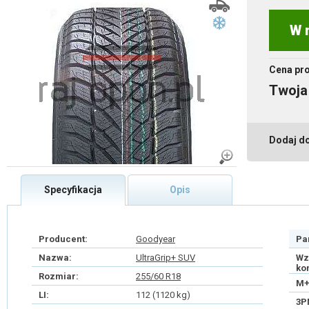
W 
Cena pr
Twoja
Dodaj d
Specyfikacja
Opis
Producent:
Goodyear
Pa
Nazwa:
UltraGrip+ SUV
Wz
ko
Rozmiar:
255/60 R18
M+
LI:
112 (1120 kg)
3P