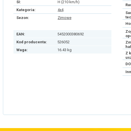
SI:
H (210 km/h)
Ra
Kategoria:
4x4
Sa
te
Sezon:
Zimowe
Ho
Zo
EAN:
5452000380692
op
Kod producenta:
526052
Zm
ha
Waga:
16.43 kg
Z 
us
DO
In