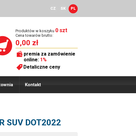
CZ
SK
PL
0 szt
Produktów w koszyku
Cena towarów brutto:
0,00 zł
premia za zamówienie
online:
1%
Detaliczne ceny
townia
Kontakt
 FR SUV DOT2022