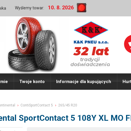
10. 8. 2026
Wyślemy towar:
nika
rmie
Twoje konto
Informacje dla kupujących
Hur
ntinental
ContiSportContact 5
265/45 R20
ental SportContact 5 108Y XL MO