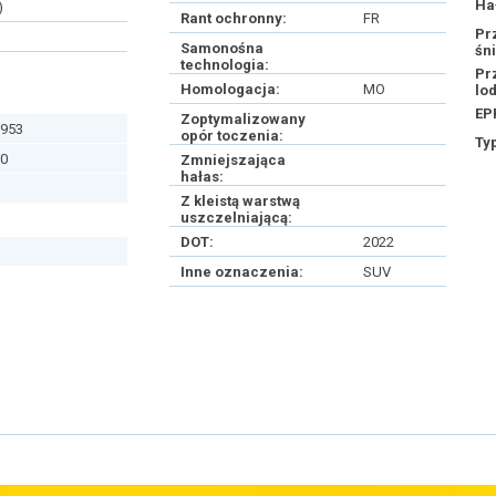
Ha
)
Rant ochronny:
FR
Pr
Samonośna
śn
technologia:
Pr
Homologacja:
MO
lo
EP
Zoptymalizowany
953
opór toczenia:
Ty
0
Zmniejszająca
hałas:
Z kleistą warstwą
uszczelniającą:
DOT:
2022
Inne oznaczenia:
SUV