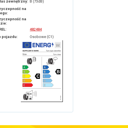
łas zewnętrzny:
B (73dB)
zyczepność na
iegu:
zyczepność na
dzie:
REL:
482484
p pojazdu:
Osobowe (C1)