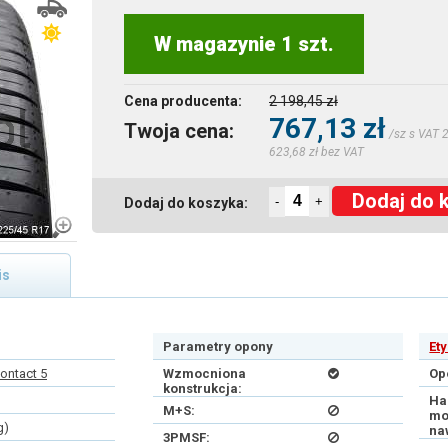
W magazynie 1 szt.
Cena producenta:
2 198,45 zł
767,13 zł
Twoja cena:
/sz s VAT 
623,68 zł bez VAT
Dodaj do 
-
+
Dodaj do koszyka:
is
Parametry opony
Et
ontact 5
Wzmocniona
Op
konstrukcja:
Ha
M+S:
mo
g)
na
3PMSF: