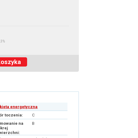
23%
koszyka
ykieta energetyczna
ór toczenia:
C
mowanie na
B
krej
wierzchni: