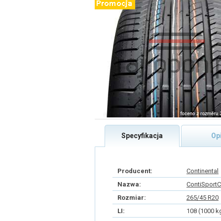
Specyfikacja
Op
Producent:
Continental
Nazwa:
ContiSportC
Rozmiar:
265/45 R20
LI:
108 (1000 k