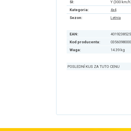
SI:
Y (300 km/h
Kategoria:
4x4
Sezon:
Letnia
EAN:
4019238525
Kod producenta:
0356098000
Waga:
14.39 kg
POSLEDNÍ KUS ZA TUTO CENU