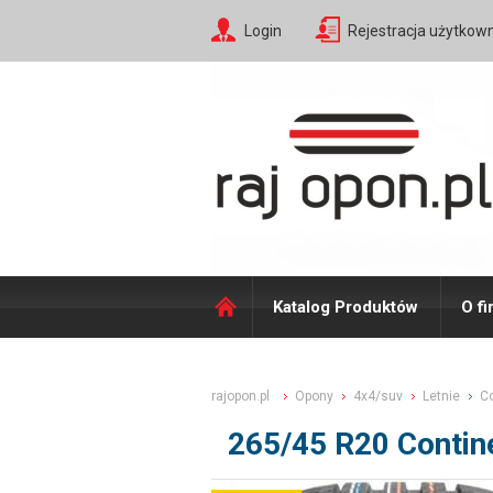
Login
Rejestracja użytkow
Katalog Produktów
O fi
rajopon.pl
Opony
4x4/suv
Letnie
Co
265/45 R20 Contin