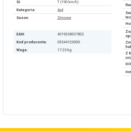
SI:
T (190 km/h)
Ra
Kategoria:
4x4
Sa
te
Sezon:
Zimowe
Ho
Zo
EAN:
4019238337822
op
Kod producenta:
03544120000
Zm
ha
Waga:
17.25 kg
Z 
us
DO
In