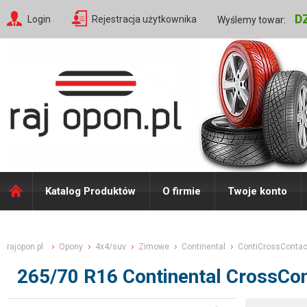
D
Login
Rejestracja użytkownika
Wyślemy towar:
Katalog Produktów
O firmie
Twoje konto
rajopon.pl
Opony
4x4/suv
Zimowe
Continental
ContiCrossContac
265/70 R16 Continental CrossCo