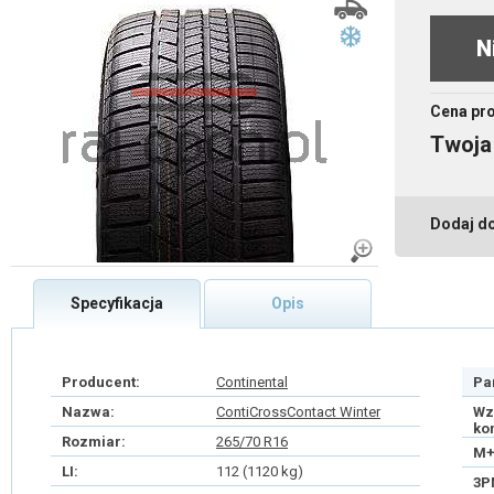
N
Cena pr
Twoja
Dodaj d
Specyfikacja
Opis
Producent:
Continental
Pa
Nazwa:
ContiCrossContact Winter
Wz
ko
Rozmiar:
265/70 R16
M+
LI:
112 (1120 kg)
3P