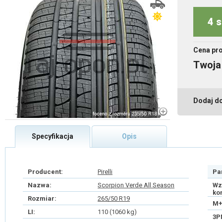
4 s
Cena pr
Twoja
Dodaj d
Specyfikacja
Opis
Producent:
Pirelli
Pa
Nazwa:
Scorpion Verde All Season
Wz
ko
Rozmiar:
265/50 R19
M+
LI:
110 (1060 kg)
3P