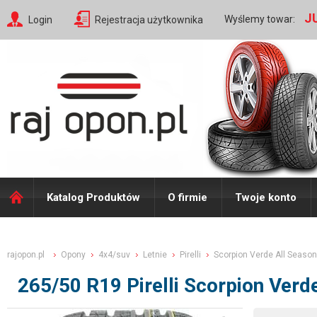
J
Wyślemy towar:
Login
Rejestracja użytkownika
Katalog Produktów
O firmie
Twoje konto
rajopon.pl
Opony
4x4/suv
Letnie
Pirelli
Scorpion Verde All Season
265/50 R19 Pirelli Scorpion Ver