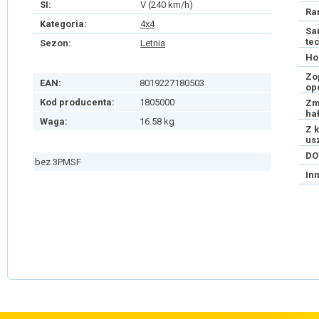
SI:
V (240 km/h)
Ra
Kategoria:
4x4
Sa
te
Sezon:
Letnia
Ho
Zo
EAN:
8019227180503
op
Kod producenta:
1805000
Zm
ha
Waga:
16.58 kg
Z 
us
DO
bez 3PMSF
In